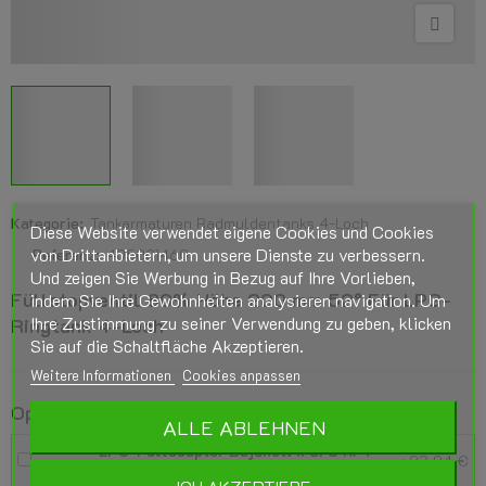
Kategorie:
Tankarmaturen Radmuldentanks 4-Loch
Diese Website verwendet eigene Cookies und Cookies
von Drittanbietern, um unsere Dienste zu verbessern.
Referenz:
405001460
Und zeigen Sie Werbung in Bezug auf Ihre Vorlieben,
Füllstopventil 80% Höhe 200 mm 52° Für LPG-
indem Sie Ihre Gewohnheiten analysieren navigation. Um
Ihre Zustimmung zu seiner Verwendung zu geben, klicken
Ringtank 4-Loch
Sie auf die Schaltfläche Akzeptieren.
Weitere Informationen
Cookies anpassen
Optionale Produkte
ALLE ABLEHNEN
LPG-Fülladapter Bajonett x 3/8 NPT–
+23,04 €
zum Befüllen direkt am 80 %-Füllventil