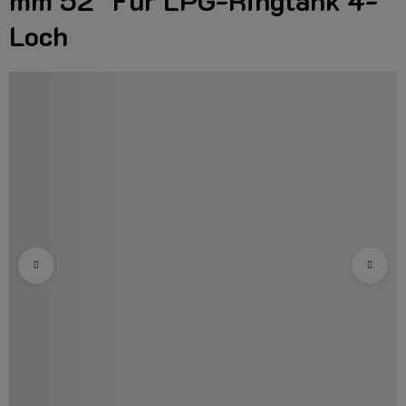
mm 52° Für LPG-Ringtank 4-
Loch