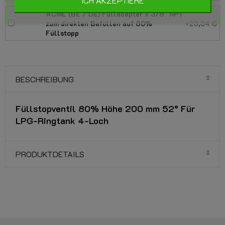
ICH AKZEPTIERE
ACME (BE / DE) Fülladapter x 3/8" NPT
zum direkten Befüllen auf 80%
+23,04 €
Füllstopp
BESCHREIBUNG
Füllstopventil 80% Höhe 200 mm 52° Für
LPG-Ringtank 4-Loch
PRODUKTDETAILS