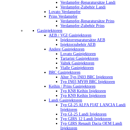
Verdampfer-Reparatursätze Landi
Verdampfer-Zubehör Landi
Lovato Verdampfer
Prins Verdampfer
Verdampfer-Reparatursätze Prins
Verdampfer-Zubehör Prins
Gasinjektoren
AEB / VGI Gasinjektoren
Injektorreparatursätze AEB
Injektorzubehör AEB
Andere Gasinjektoren
Lovato Gasinjektoren
Tartarini Gasinjektoren
Valtek Gasinjektoren
Vialle Gasinjektoren
BRC Gasinjektoren
Alter Typ IN03 BRC Injektoren
Typ IN03 MY09 BRC Injektoren
Keihin / Prins Gasinjektoren
Typ KN8 Keihin Injektoren
Typ KN9 Keihin Injektoren
Landi Gasinjektoren
Typ GI-25 ALFA FIAT LANCIA Landi
Injektoren
Typ GI-25 Landi Injektoren
Typ GIRS 12 Landi Injektoren
Typ GIRS Renault Dacia OEM Landi
Injektoren