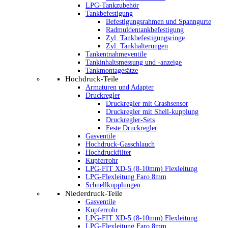
LPG-Tankzubehör
Tankbefestigung
Befestigungsrahmen und Spanngurte
Radmuldentankbefestigung
Zyl. Tankbefestigungsringe
Zyl. Tankhalterungen
Tankentnahmeventile
Tankinhaltsmessung und -anzeige
Tankmontagesätze
Hochdruck-Teile
Armaturen und Adapter
Druckregler
Druckregler mit Crashsensor
Druckregler mit Shell-kupplung
Druckregler-Sets
Feste Druckregler
Gasventile
Hochdruck-Gasschlauch
Hochdruckfilter
Kupferrohr
LPG-FIT XD-5 (8-10mm) Flexleitung
LPG-Flexleitung Faro 8mm
Schnellkupplungen
Niederdruck-Teile
Gasventile
Kupferrohr
LPG-FIT XD-5 (8-10mm) Flexleitung
LPG-Flexleitung Faro 8mm