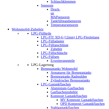
Schlauchklemmen
Sensoren
Druck-
un
MAPsensoren
Tankfüllstandsensoren
Temperatursensoren
Wohnmobil-Zubehör
LPG-Füllteile
LPG-FIT XD-6 (12mm) LPG-Flexleitung
LPG-Fülladapter
LPG-Füllanschlüsse
Zubehör
LPG-Füllschläuche
LPG-Füllsets
Erweiterungsteile
LPG-Lagerung
Brenngastanks Wohnmobil
Armaturen für Brenngastanks
Brenngastanks Radmulden
Zylindrischer Brenngastanks
LPG-Gastankflaschen
Aluminium-Gasflaschen
Gasflaschenzubehör
Komposit Gastankflaschen
MV Komposit Gastankflaschen
OPD Komposit Gastankflaschen
Stahlgastankflaschen