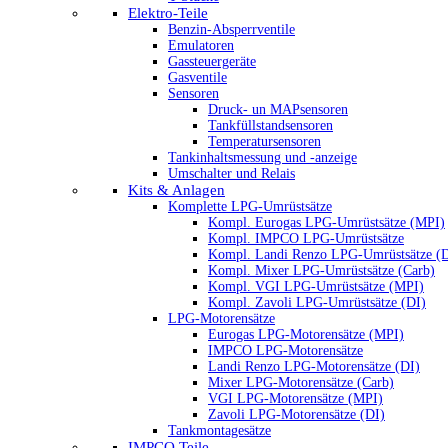
Elektro-Teile
Benzin-Absperrventile
Emulatoren
Gassteuergeräte
Gasventile
Sensoren
Druck- un MAPsensoren
Tankfüllstandsensoren
Temperatursensoren
Tankinhaltsmessung und -anzeige
Umschalter und Relais
Kits & Anlagen
Komplette LPG-Umrüstsätze
Kompl. Eurogas LPG-Umrüstsätze (MPI)
Kompl. IMPCO LPG-Umrüstsätze
Kompl. Landi Renzo LPG-Umrüstsätze (
Kompl. Mixer LPG-Umrüstsätze (Carb)
Kompl. VGI LPG-Umrüstsätze (MPI)
Kompl. Zavoli LPG-Umrüstsätze (DI)
LPG-Motorensätze
Eurogas LPG-Motorensätze (MPI)
IMPCO LPG-Motorensätze
Landi Renzo LPG-Motorensätze (DI)
Mixer LPG-Motorensätze (Carb)
VGI LPG-Motorensätze (MPI)
Zavoli LPG-Motorensätze (DI)
Tankmontagesätze
IMPCO Teile