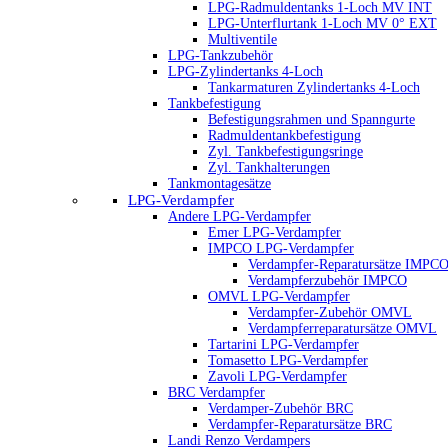
LPG-Radmuldentanks 1-Loch MV INT
LPG-Unterflurtank 1-Loch MV 0° EXT
Multiventile
LPG-Tankzubehör
LPG-Zylindertanks 4-Loch
Tankarmaturen Zylindertanks 4-Loch
Tankbefestigung
Befestigungsrahmen und Spanngurte
Radmuldentankbefestigung
Zyl. Tankbefestigungsringe
Zyl. Tankhalterungen
Tankmontagesätze
LPG-Verdampfer
Andere LPG-Verdampfer
Emer LPG-Verdampfer
IMPCO LPG-Verdampfer
Verdampfer-Reparatursätze IMPC
Verdampferzubehör IMPCO
OMVL LPG-Verdampfer
Verdampfer-Zubehör OMVL
Verdampferreparatursätze OMVL
Tartarini LPG-Verdampfer
Tomasetto LPG-Verdampfer
Zavoli LPG-Verdampfer
BRC Verdampfer
Verdamper-Zubehör BRC
Verdampfer-Reparatursätze BRC
Landi Renzo Verdampers