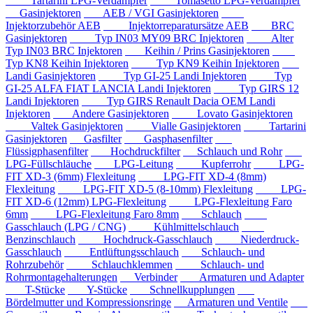
Tartarini LPG-Verdampfer
Tomasetto LPG-Verdampfer
Gasinjektoren
AEB / VGI Gasinjektoren
Injektorzubehör AEB
Injektorreparatursätze AEB
BRC
Gasinjektoren
Typ IN03 MY09 BRC Injektoren
Alter
Typ IN03 BRC Injektoren
Keihin / Prins Gasinjektoren
Typ KN8 Keihin Injektoren
Typ KN9 Keihin Injektoren
Landi Gasinjektoren
Typ GI-25 Landi Injektoren
Typ
GI-25 ALFA FIAT LANCIA Landi Injektoren
Typ GIRS 12
Landi Injektoren
Typ GIRS Renault Dacia OEM Landi
Injektoren
Andere Gasinjektoren
Lovato Gasinjektoren
Valtek Gasinjektoren
Vialle Gasinjektoren
Tartarini
Gasinjektoren
Gasfilter
Gasphasenfilter
Flüssigphasenfilter
Hochdruckfilter
Schlauch und Rohr
LPG-Füllschläuche
LPG-Leitung
Kupferrohr
LPG-
FIT XD-3 (6mm) Flexleitung
LPG-FIT XD-4 (8mm)
Flexleitung
LPG-FIT XD-5 (8-10mm) Flexleitung
LPG-
FIT XD-6 (12mm) LPG-Flexleitung
LPG-Flexleitung Faro
6mm
LPG-Flexleitung Faro 8mm
Schlauch
Gasschlauch (LPG / CNG)
Kühlmittelschlauch
Benzinschlauch
Hochdruck-Gasschlauch
Niederdruck-
Gasschlauch
Entlüftungsschlauch
Schlauch- und
Rohrzubehör
Schlauchklemmen
Schlauch- und
Rohrmontagehalterungen
Verbinder
Armaturen und Adapter
T-Stücke
Y-Stücke
Schnellkupplungen
Bördelmutter und Kompressionsringe
Armaturen und Ventile