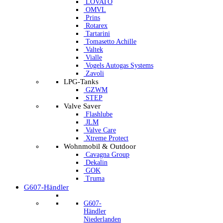
LOVATO
OMVL
Prins
Rotarex
Tartarini
Tomasetto Achille
Valtek
Vialle
Vogels Autogas Systems
Zavoli
LPG-Tanks
GZWM
STEP
Valve Saver
Flashlube
JLM
Valve Care
Xtreme Protect
Wohnmobil & Outdoor
Cavagna Group
Dekalin
GOK
Truma
G607-Händler
G607-
Händler
Niederlanden