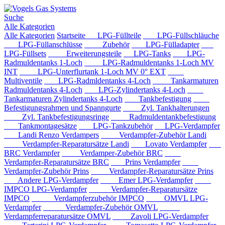
Suche
Alle Kategorien
Alle Kategorien
Startseite
LPG-Füllteile
LPG-Füllschläuche
LPG-Füllanschlüsse
Zubehör
LPG-Fülladapter
LPG-Füllsets
Erweiterungsteile
LPG-Tanks
LPG-
Radmuldentanks 1-Loch
LPG-Radmuldentanks 1-Loch MV
INT
LPG-Unterflurtank 1-Loch MV 0° EXT
Multiventile
LPG-Radmldentanks 4-Loch
Tankarmaturen
Radmuldentanks 4-Loch
LPG-Zylindertanks 4-Loch
Tankarmaturen Zylindertanks 4-Loch
Tankbefestigung
Befestigungsrahmen und Spanngurte
Zyl. Tankhalterungen
Zyl. Tankbefestigungsringe
Radmuldentankbefestigung
Tankmontagesätze
LPG-Tankzubehör
LPG-Verdampfer
Landi Renzo Verdampers
Verdampfer-Zubehör Landi
Verdampfer-Reparatursätze Landi
Lovato Verdampfer
BRC Verdampfer
Verdamper-Zubehör BRC
Verdampfer-Reparatursätze BRC
Prins Verdampfer
Verdampfer-Zubehör Prins
Verdampfer-Reparatursätze Prins
Andere LPG-Verdampfer
Emer LPG-Verdampfer
IMPCO LPG-Verdampfer
Verdampfer-Reparatursätze
IMPCO
Verdampferzubehör IMPCO
OMVL LPG-
Verdampfer
Verdampfer-Zubehör OMVL
Verdampferreparatursätze OMVL
Zavoli LPG-Verdampfer