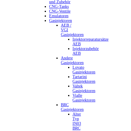
und Zubehör
CNG-Tanks
CNG-Ventile
Emulatoren
Gasinjektoren
AEB /
VGI
Gasinjektoren
Injektorreparatursätze
AEB
Injektorzubehör
AEB
Andere
Gasinjektoren
Lovato
Gasinjektoren
Tartarini
Gasinjektoren
Valtek
Gasinjektoren
Vialle
Gasinjektoren
BRC
Gasinjektoren
Alter
Typ
IN03
BRC