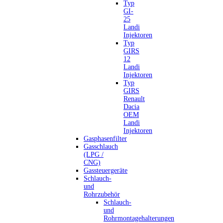
Typ
GI-
25
Landi
Injektoren
Typ
GIRS
12
Landi
Injektoren
Typ
GIRS
Renault
Dacia
OEM
Landi
Injektoren
Gasphasenfilter
Gasschlauch
(LPG /
CNG)
Gassteuergeräte
Schlauch-
und
Rohrzubehör
Schlauch-
und
Rohrmontagehalterungen