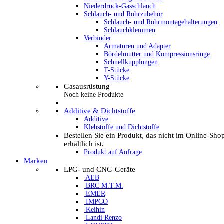
Niederdruck-Gasschlauch
Schlauch- und Rohrzubehör
Schlauch- und Rohrmontagehalterungen
Schlauchklemmen
Verbinder
Armaturen und Adapter
Bördelmutter und Kompressionsringe
Schnellkupplungen
T-Stücke
Y-Stücke
Gasausrüstung
Noch keine Produkte
Additive & Dichtstoffe
Additive
Klebstoffe und Dichtstoffe
Bestellen Sie ein Produkt, das nicht im Online-Sho
erhältlich ist.
Produkt auf Anfrage
Marken
LPG- und CNG-Geräte
AEB
BRC M.T.M.
EMER
IMPCO
Keihin
Landi Renzo