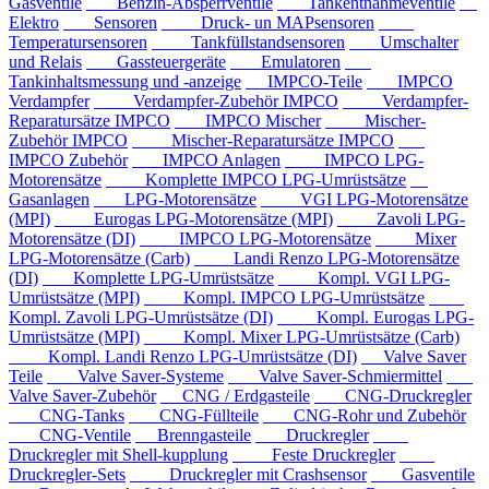
Gasventile
Benzin-Absperrventile
Tankentnahmeventile
Elektro
Sensoren
Druck- un MAPsensoren
Temperatursensoren
Tankfüllstandsensoren
Umschalter
und Relais
Gassteuergeräte
Emulatoren
Tankinhaltsmessung und -anzeige
IMPCO-Teile
IMPCO
Verdampfer
Verdampfer-Zubehör IMPCO
Verdampfer-
Reparatursätze IMPCO
IMPCO Mischer
Mischer-
Zubehör IMPCO
Mischer-Reparatursätze IMPCO
IMPCO Zubehör
IMPCO Anlagen
IMPCO LPG-
Motorensätze
Komplette IMPCO LPG-Umrüstsätze
Gasanlagen
LPG-Motorensätze
VGI LPG-Motorensätze
(MPI)
Eurogas LPG-Motorensätze (MPI)
Zavoli LPG-
Motorensätze (DI)
IMPCO LPG-Motorensätze
Mixer
LPG-Motorensätze (Carb)
Landi Renzo LPG-Motorensätze
(DI)
Komplette LPG-Umrüstsätze
Kompl. VGI LPG-
Umrüstsätze (MPI)
Kompl. IMPCO LPG-Umrüstsätze
Kompl. Zavoli LPG-Umrüstsätze (DI)
Kompl. Eurogas LPG-
Umrüstsätze (MPI)
Kompl. Mixer LPG-Umrüstsätze (Carb)
Kompl. Landi Renzo LPG-Umrüstsätze (DI)
Valve Saver
Teile
Valve Saver-Systeme
Valve Saver-Schmiermittel
Valve Saver-Zubehör
CNG / Erdgasteile
CNG-Druckregler
CNG-Tanks
CNG-Füllteile
CNG-Rohr und Zubehör
CNG-Ventile
Brenngasteile
Druckregler
Druckregler mit Shell-kupplung
Feste Druckregler
Druckregler-Sets
Druckregler mit Crashsensor
Gasventile