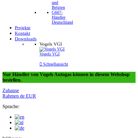
und
Belgien
G607-
Händler
Deutschland
Projekte
Kontakt
Downloads
Vogels VGI
Vogels VGI

Schnellansicht
Nur Händler von Vogels Autogas können in diesem Webshop
bestellen.
Zuhause
Rahmen
de
EUR
Sprache: