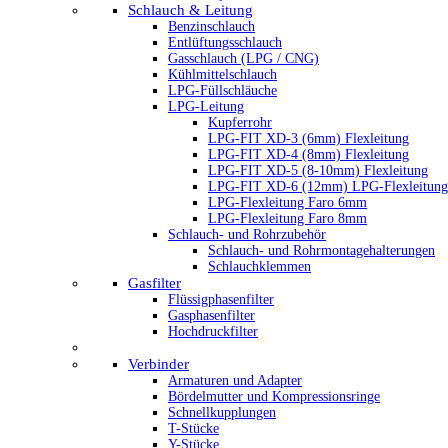
Schlauch & Leitung
Benzinschlauch
Entlüftungsschlauch
Gasschlauch (LPG / CNG)
Kühlmittelschlauch
LPG-Füllschläuche
LPG-Leitung
Kupferrohr
LPG-FIT XD-3 (6mm) Flexleitung
LPG-FIT XD-4 (8mm) Flexleitung
LPG-FIT XD-5 (8-10mm) Flexleitung
LPG-FIT XD-6 (12mm) LPG-Flexleitung
LPG-Flexleitung Faro 6mm
LPG-Flexleitung Faro 8mm
Schlauch- und Rohrzubehör
Schlauch- und Rohrmontagehalterungen
Schlauchklemmen
Gasfilter
Flüssigphasenfilter
Gasphasenfilter
Hochdruckfilter
Verbinder
Armaturen und Adapter
Bördelmutter und Kompressionsringe
Schnellkupplungen
T-Stücke
Y-Stücke