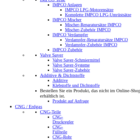
IMPCO Anlagen
IMPCO LPG-Motorensätze
Komplette IMPCO LPG-Umrüstsätze
IMPCO Mischer
Mischer-Reparatursätze IMPCO
Mischer-Zubehör IMPCO
IMPCO Verdampfer
Verdampfer-Reparatursätze IMPCO
Verdampfer-Zubehör IMPCO
IMPCO Zubehör
Valve Saver
Valve Saver-Schmiermittel
Valve Saver-Systeme
Valve Saver-Zubehör
Additive & Dichtstoffe
Additive
Klebstoffe und Dichtstoffe
Bestellen Sie ein Produkt, das nicht im Online-Sho
erhältlich ist.
Produkt auf Anfrage
CNG / Erdgas
CNG-Teile
CNG-
Druckregler
CNG-
Füllteile
CNG-Rohr