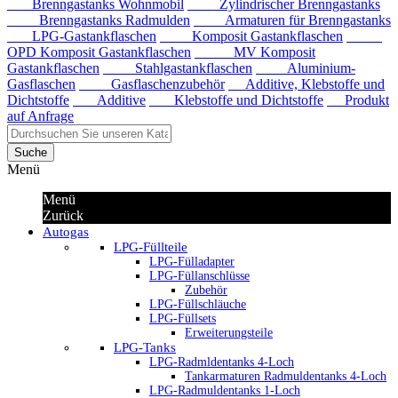
Brenngastanks Wohnmobil
Zylindrischer Brenngastanks
Brenngastanks Radmulden
Armaturen für Brenngastanks
LPG-Gastankflaschen
Komposit Gastankflaschen
OPD Komposit Gastankflaschen
MV Komposit
Gastankflaschen
Stahlgastankflaschen
Aluminium-
Gasflaschen
Gasflaschenzubehör
Additive, Klebstoffe und
Dichtstoffe
Additive
Klebstoffe und Dichtstoffe
Produkt
auf Anfrage
Suche
Menü
Menü
Zurück
Autogas
LPG-Füllteile
LPG-Fülladapter
LPG-Füllanschlüsse
Zubehör
LPG-Füllschläuche
LPG-Füllsets
Erweiterungsteile
LPG-Tanks
LPG-Radmldentanks 4-Loch
Tankarmaturen Radmuldentanks 4-Loch
LPG-Radmuldentanks 1-Loch