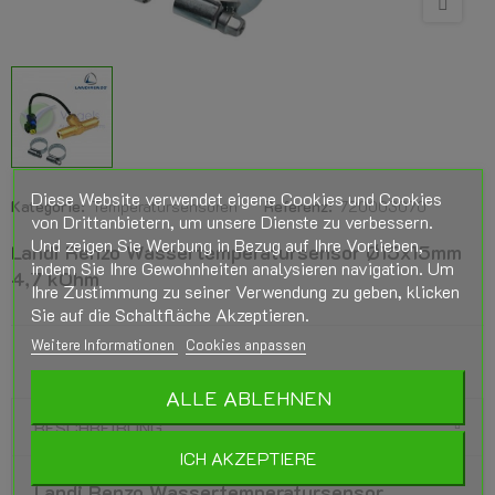
Diese Website verwendet eigene Cookies und Cookies
Kategorie:
Temperatursensoren
Referenz:
720003070
von Drittanbietern, um unsere Dienste zu verbessern.
Und zeigen Sie Werbung in Bezug auf Ihre Vorlieben,
Landi Renzo Wassertemperatursensor Ø15x15mm
indem Sie Ihre Gewohnheiten analysieren navigation. Um
4,7 kOhm
Ihre Zustimmung zu seiner Verwendung zu geben, klicken
Sie auf die Schaltfläche Akzeptieren.
Weitere Informationen
Cookies anpassen
ALLE ABLEHNEN
BESCHREIBUNG
ICH AKZEPTIERE
Landi Renzo Wassertemperatursensor