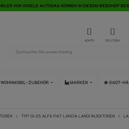
NDLER VON VOGELS AUTOGAS KÖNNEN IN DIESEM WEBSHOP BES
KONTO
DEUTSCH
WOHNMOBIL-ZUBEHÖR
MARKEN
G607-HÄ
KTOREN
TYP GI-25 ALFA FIAT LANCIA LANDI INJEKTOREN
LA