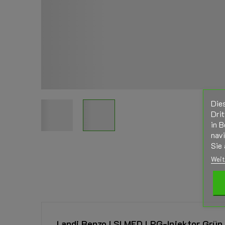
Die
Drit
in B
nav
Sie 
Weit
Landi Renzo LSI MED LPG-Injektor Grün