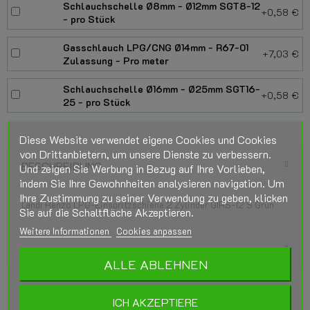
Schlauchschelle Ø8mm - Ø12mm SGT8-12
+0,58 €
- pro Stück
Gasschlauch LPG/CNG Ø14mm - R67-01
+7,03 €
Zulassung - Pro meter
Schlauchschelle Ø16mm - Ø25mm SGT16-
+0,58 €
25 - pro Stück
Diese Website verwendet eigene Cookies und Cookies
von Drittanbietern, um unsere Dienste zu verbessern.
BESCHREIBUNG
Und zeigen Sie Werbung in Bezug auf Ihre Vorlieben,
indem Sie Ihre Gewohnheiten analysieren navigation. Um
Ihre Zustimmung zu seiner Verwendung zu geben, klicken
Landi Renzo LPG-Einspritzschiene 2 Zylinder GIRS-12 S Grün
Sie auf die Schaltfläche Akzeptieren.
Weitere Informationen
Cookies anpassen
PRODUKTDETAILS
ALLE ABLEHNEN
ICH AKZEPTIERE
ZUGEHÖRIGE PRODUKTE