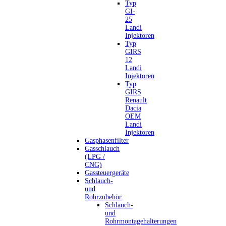
Typ
GI-
25
Landi
Injektoren
Typ
GIRS
12
Landi
Injektoren
Typ
GIRS
Renault
Dacia
OEM
Landi
Injektoren
Gasphasenfilter
Gasschlauch
(LPG /
CNG)
Gassteuergeräte
Schlauch-
und
Rohrzubehör
Schlauch-
und
Rohrmontagehalterungen