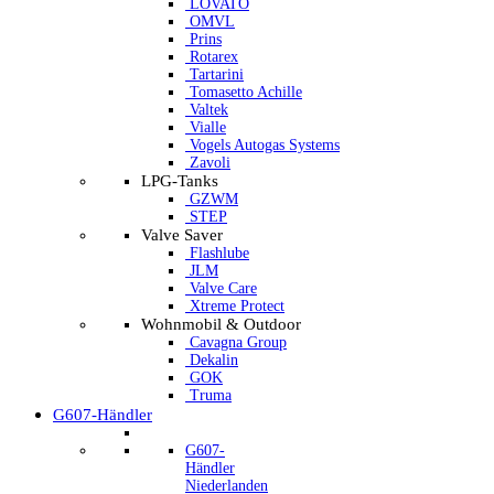
LOVATO
OMVL
Prins
Rotarex
Tartarini
Tomasetto Achille
Valtek
Vialle
Vogels Autogas Systems
Zavoli
LPG-Tanks
GZWM
STEP
Valve Saver
Flashlube
JLM
Valve Care
Xtreme Protect
Wohnmobil & Outdoor
Cavagna Group
Dekalin
GOK
Truma
G607-Händler
G607-
Händler
Niederlanden