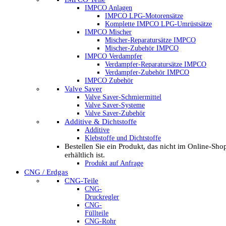
IMPCO Anlagen
IMPCO LPG-Motorensätze
Komplette IMPCO LPG-Umrüstsätze
IMPCO Mischer
Mischer-Reparatursätze IMPCO
Mischer-Zubehör IMPCO
IMPCO Verdampfer
Verdampfer-Reparatursätze IMPCO
Verdampfer-Zubehör IMPCO
IMPCO Zubehör
Valve Saver
Valve Saver-Schmiermittel
Valve Saver-Systeme
Valve Saver-Zubehör
Additive & Dichtstoffe
Additive
Klebstoffe und Dichtstoffe
Bestellen Sie ein Produkt, das nicht im Online-Sho
erhältlich ist.
Produkt auf Anfrage
CNG / Erdgas
CNG-Teile
CNG-
Druckregler
CNG-
Füllteile
CNG-Rohr