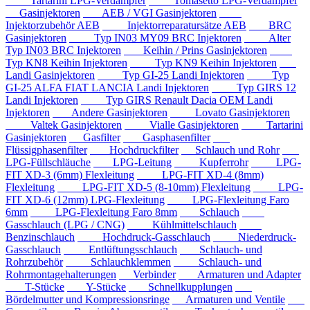
Tartarini LPG-Verdampfer
Tomasetto LPG-Verdampfer
Gasinjektoren
AEB / VGI Gasinjektoren
Injektorzubehör AEB
Injektorreparatursätze AEB
BRC
Gasinjektoren
Typ IN03 MY09 BRC Injektoren
Alter
Typ IN03 BRC Injektoren
Keihin / Prins Gasinjektoren
Typ KN8 Keihin Injektoren
Typ KN9 Keihin Injektoren
Landi Gasinjektoren
Typ GI-25 Landi Injektoren
Typ
GI-25 ALFA FIAT LANCIA Landi Injektoren
Typ GIRS 12
Landi Injektoren
Typ GIRS Renault Dacia OEM Landi
Injektoren
Andere Gasinjektoren
Lovato Gasinjektoren
Valtek Gasinjektoren
Vialle Gasinjektoren
Tartarini
Gasinjektoren
Gasfilter
Gasphasenfilter
Flüssigphasenfilter
Hochdruckfilter
Schlauch und Rohr
LPG-Füllschläuche
LPG-Leitung
Kupferrohr
LPG-
FIT XD-3 (6mm) Flexleitung
LPG-FIT XD-4 (8mm)
Flexleitung
LPG-FIT XD-5 (8-10mm) Flexleitung
LPG-
FIT XD-6 (12mm) LPG-Flexleitung
LPG-Flexleitung Faro
6mm
LPG-Flexleitung Faro 8mm
Schlauch
Gasschlauch (LPG / CNG)
Kühlmittelschlauch
Benzinschlauch
Hochdruck-Gasschlauch
Niederdruck-
Gasschlauch
Entlüftungsschlauch
Schlauch- und
Rohrzubehör
Schlauchklemmen
Schlauch- und
Rohrmontagehalterungen
Verbinder
Armaturen und Adapter
T-Stücke
Y-Stücke
Schnellkupplungen
Bördelmutter und Kompressionsringe
Armaturen und Ventile