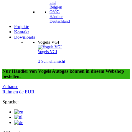
und
Belgien
G607-
Händler
Deutschland
Projekte
Kontakt
Downloads
Vogels VGI
Vogels VGI

Schnellansicht
Nur Händler von Vogels Autogas können in diesem Webshop
bestellen.
Zuhause
Rahmen
de
EUR
Sprache: