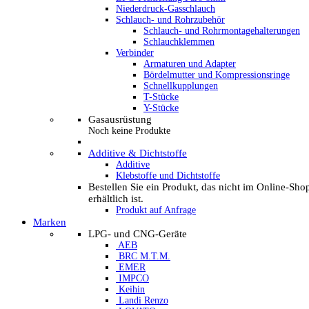
Niederdruck-Gasschlauch
Schlauch- und Rohrzubehör
Schlauch- und Rohrmontagehalterungen
Schlauchklemmen
Verbinder
Armaturen und Adapter
Bördelmutter und Kompressionsringe
Schnellkupplungen
T-Stücke
Y-Stücke
Gasausrüstung
Noch keine Produkte
Additive & Dichtstoffe
Additive
Klebstoffe und Dichtstoffe
Bestellen Sie ein Produkt, das nicht im Online-Sho
erhältlich ist.
Produkt auf Anfrage
Marken
LPG- und CNG-Geräte
AEB
BRC M.T.M.
EMER
IMPCO
Keihin
Landi Renzo