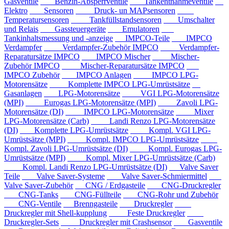
Gasventile
Benzin-Absperrventile
Tankentnahmeventile
Elektro
Sensoren
Druck- un MAPsensoren
Temperatursensoren
Tankfüllstandsensoren
Umschalter
und Relais
Gassteuergeräte
Emulatoren
Tankinhaltsmessung und -anzeige
IMPCO-Teile
IMPCO
Verdampfer
Verdampfer-Zubehör IMPCO
Verdampfer-
Reparatursätze IMPCO
IMPCO Mischer
Mischer-
Zubehör IMPCO
Mischer-Reparatursätze IMPCO
IMPCO Zubehör
IMPCO Anlagen
IMPCO LPG-
Motorensätze
Komplette IMPCO LPG-Umrüstsätze
Gasanlagen
LPG-Motorensätze
VGI LPG-Motorensätze
(MPI)
Eurogas LPG-Motorensätze (MPI)
Zavoli LPG-
Motorensätze (DI)
IMPCO LPG-Motorensätze
Mixer
LPG-Motorensätze (Carb)
Landi Renzo LPG-Motorensätze
(DI)
Komplette LPG-Umrüstsätze
Kompl. VGI LPG-
Umrüstsätze (MPI)
Kompl. IMPCO LPG-Umrüstsätze
Kompl. Zavoli LPG-Umrüstsätze (DI)
Kompl. Eurogas LPG-
Umrüstsätze (MPI)
Kompl. Mixer LPG-Umrüstsätze (Carb)
Kompl. Landi Renzo LPG-Umrüstsätze (DI)
Valve Saver
Teile
Valve Saver-Systeme
Valve Saver-Schmiermittel
Valve Saver-Zubehör
CNG / Erdgasteile
CNG-Druckregler
CNG-Tanks
CNG-Füllteile
CNG-Rohr und Zubehör
CNG-Ventile
Brenngasteile
Druckregler
Druckregler mit Shell-kupplung
Feste Druckregler
Druckregler-Sets
Druckregler mit Crashsensor
Gasventile