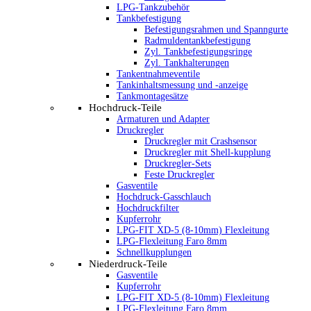
LPG-Tankzubehör
Tankbefestigung
Befestigungsrahmen und Spanngurte
Radmuldentankbefestigung
Zyl. Tankbefestigungsringe
Zyl. Tankhalterungen
Tankentnahmeventile
Tankinhaltsmessung und -anzeige
Tankmontagesätze
Hochdruck-Teile
Armaturen und Adapter
Druckregler
Druckregler mit Crashsensor
Druckregler mit Shell-kupplung
Druckregler-Sets
Feste Druckregler
Gasventile
Hochdruck-Gasschlauch
Hochdruckfilter
Kupferrohr
LPG-FIT XD-5 (8-10mm) Flexleitung
LPG-Flexleitung Faro 8mm
Schnellkupplungen
Niederdruck-Teile
Gasventile
Kupferrohr
LPG-FIT XD-5 (8-10mm) Flexleitung
LPG-Flexleitung Faro 8mm