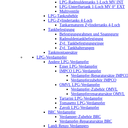
LPG-Radmuldentanks 1-Loch MV INT
LPG-Unterflurtank 1-Loch MV 0° EXT
Multiventile
LPG-Tankzubehör
LPG-Zylindertanks 4-Loch
Tankarmaturen Zylindertanks 4-Loch
Tankbefestigung
Befestigungsrahmen und Spanngurte
Radmuldentankbefestigung
Zyl. Tankbefestigungsringe
Zyl. Tankhalterungen
Tankmontagesätze
LPG-Verdampfer
Andere LPG-Verdampfer
Emer LPG-Verdampfer
IMPCO LPG-Verdampfer
Verdampfer-Reparatursätze IMPC
Verdampferzubehör IMPCO
OMVL LPG-Verdampfer
Verdampfer-Zubehör OMVL
Verdampferreparatursätze OMVL
Tartarini LPG-Verdampfer
Tomasetto LPG-Verdampfer
Zavoli LPG-Verdampfer
BRC Verdampfer
Verdamper-Zubehör BRC
Verdampfer-Reparatursätze BRC
Landi Renzo Verdampers