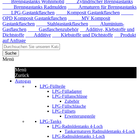
Brenngastanks Wohnmobil
Zylindrischer Brenngastanks
Brenngastanks Radmulden
Armaturen für Brenngastanks
LPG-Gastankflaschen
Komposit Gastankflaschen
OPD Komposit Gastankflaschen
MV Komposit
Gastankflaschen
Stahlgastankflaschen
Aluminium-
Gasflaschen
Gasflaschenzubehör
Additive, Klebstoffe und
Dichtstoffe
Additive
Klebstoffe und Dichtstoffe
Produkt
auf Anfrage
Suche
Menü
Menü
Zurück
Autogas
LPG-Füllteile
LPG-Fülladapter
LPG-Füllanschlüsse
Zubehör
LPG-Füllschläuche
LPG-Füllsets
Erweiterungsteile
LPG-Tanks
LPG-Radmldentanks 4-Loch
Tankarmaturen Radmuldentanks 4-Loch
LPG-Radmuldentanks 1-Loch