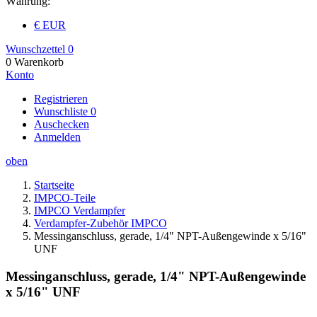
Währung:
€ EUR
Wunschzettel
0
0
Warenkorb
Konto
Registrieren
Wunschliste
0
Auschecken
Anmelden
oben
Startseite
IMPCO-Teile
IMPCO Verdampfer
Verdampfer-Zubehör IMPCO
Messinganschluss, gerade, 1/4" NPT-Außengewinde x 5/16"
UNF
Messinganschluss, gerade, 1/4" NPT-Außengewinde
x 5/16" UNF