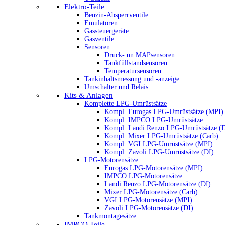
Elektro-Teile
Benzin-Absperrventile
Emulatoren
Gassteuergeräte
Gasventile
Sensoren
Druck- un MAPsensoren
Tankfüllstandsensoren
Temperatursensoren
Tankinhaltsmessung und -anzeige
Umschalter und Relais
Kits & Anlagen
Komplette LPG-Umrüstsätze
Kompl. Eurogas LPG-Umrüstsätze (MPI)
Kompl. IMPCO LPG-Umrüstsätze
Kompl. Landi Renzo LPG-Umrüstsätze (
Kompl. Mixer LPG-Umrüstsätze (Carb)
Kompl. VGI LPG-Umrüstsätze (MPI)
Kompl. Zavoli LPG-Umrüstsätze (DI)
LPG-Motorensätze
Eurogas LPG-Motorensätze (MPI)
IMPCO LPG-Motorensätze
Landi Renzo LPG-Motorensätze (DI)
Mixer LPG-Motorensätze (Carb)
VGI LPG-Motorensätze (MPI)
Zavoli LPG-Motorensätze (DI)
Tankmontagesätze
IMPCO Teile