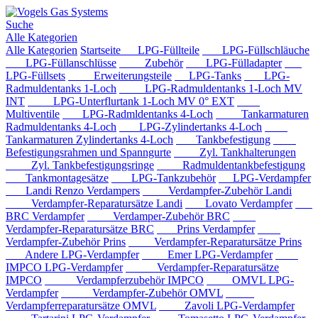
Suche
Alle Kategorien
Alle Kategorien
Startseite
LPG-Füllteile
LPG-Füllschläuche
LPG-Füllanschlüsse
Zubehör
LPG-Fülladapter
LPG-Füllsets
Erweiterungsteile
LPG-Tanks
LPG-
Radmuldentanks 1-Loch
LPG-Radmuldentanks 1-Loch MV
INT
LPG-Unterflurtank 1-Loch MV 0° EXT
Multiventile
LPG-Radmldentanks 4-Loch
Tankarmaturen
Radmuldentanks 4-Loch
LPG-Zylindertanks 4-Loch
Tankarmaturen Zylindertanks 4-Loch
Tankbefestigung
Befestigungsrahmen und Spanngurte
Zyl. Tankhalterungen
Zyl. Tankbefestigungsringe
Radmuldentankbefestigung
Tankmontagesätze
LPG-Tankzubehör
LPG-Verdampfer
Landi Renzo Verdampers
Verdampfer-Zubehör Landi
Verdampfer-Reparatursätze Landi
Lovato Verdampfer
BRC Verdampfer
Verdamper-Zubehör BRC
Verdampfer-Reparatursätze BRC
Prins Verdampfer
Verdampfer-Zubehör Prins
Verdampfer-Reparatursätze Prins
Andere LPG-Verdampfer
Emer LPG-Verdampfer
IMPCO LPG-Verdampfer
Verdampfer-Reparatursätze
IMPCO
Verdampferzubehör IMPCO
OMVL LPG-
Verdampfer
Verdampfer-Zubehör OMVL
Verdampferreparatursätze OMVL
Zavoli LPG-Verdampfer