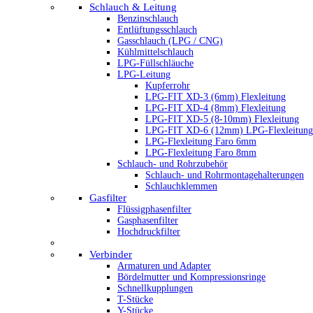
Schlauch & Leitung
Benzinschlauch
Entlüftungsschlauch
Gasschlauch (LPG / CNG)
Kühlmittelschlauch
LPG-Füllschläuche
LPG-Leitung
Kupferrohr
LPG-FIT XD-3 (6mm) Flexleitung
LPG-FIT XD-4 (8mm) Flexleitung
LPG-FIT XD-5 (8-10mm) Flexleitung
LPG-FIT XD-6 (12mm) LPG-Flexleitung
LPG-Flexleitung Faro 6mm
LPG-Flexleitung Faro 8mm
Schlauch- und Rohrzubehör
Schlauch- und Rohrmontagehalterungen
Schlauchklemmen
Gasfilter
Flüssigphasenfilter
Gasphasenfilter
Hochdruckfilter
Verbinder
Armaturen und Adapter
Bördelmutter und Kompressionsringe
Schnellkupplungen
T-Stücke
Y-Stücke