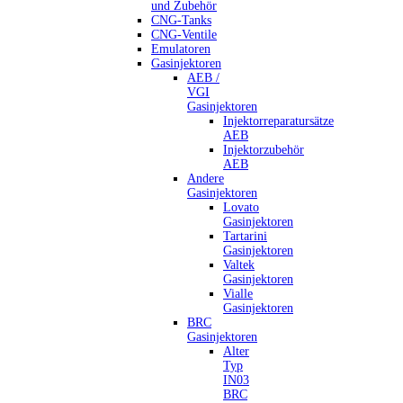
und Zubehör
CNG-Tanks
CNG-Ventile
Emulatoren
Gasinjektoren
AEB /
VGI
Gasinjektoren
Injektorreparatursätze
AEB
Injektorzubehör
AEB
Andere
Gasinjektoren
Lovato
Gasinjektoren
Tartarini
Gasinjektoren
Valtek
Gasinjektoren
Vialle
Gasinjektoren
BRC
Gasinjektoren
Alter
Typ
IN03
BRC