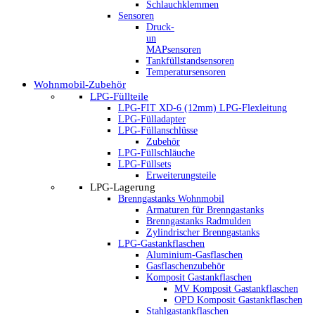
Schlauchklemmen
Sensoren
Druck-
un
MAPsensoren
Tankfüllstandsensoren
Temperatursensoren
Wohnmobil-Zubehör
LPG-Füllteile
LPG-FIT XD-6 (12mm) LPG-Flexleitung
LPG-Fülladapter
LPG-Füllanschlüsse
Zubehör
LPG-Füllschläuche
LPG-Füllsets
Erweiterungsteile
LPG-Lagerung
Brenngastanks Wohnmobil
Armaturen für Brenngastanks
Brenngastanks Radmulden
Zylindrischer Brenngastanks
LPG-Gastankflaschen
Aluminium-Gasflaschen
Gasflaschenzubehör
Komposit Gastankflaschen
MV Komposit Gastankflaschen
OPD Komposit Gastankflaschen
Stahlgastankflaschen