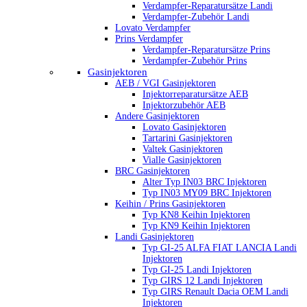
Verdampfer-Reparatursätze Landi
Verdampfer-Zubehör Landi
Lovato Verdampfer
Prins Verdampfer
Verdampfer-Reparatursätze Prins
Verdampfer-Zubehör Prins
Gasinjektoren
AEB / VGI Gasinjektoren
Injektorreparatursätze AEB
Injektorzubehör AEB
Andere Gasinjektoren
Lovato Gasinjektoren
Tartarini Gasinjektoren
Valtek Gasinjektoren
Vialle Gasinjektoren
BRC Gasinjektoren
Alter Typ IN03 BRC Injektoren
Typ IN03 MY09 BRC Injektoren
Keihin / Prins Gasinjektoren
Typ KN8 Keihin Injektoren
Typ KN9 Keihin Injektoren
Landi Gasinjektoren
Typ GI-25 ALFA FIAT LANCIA Landi
Injektoren
Typ GI-25 Landi Injektoren
Typ GIRS 12 Landi Injektoren
Typ GIRS Renault Dacia OEM Landi
Injektoren