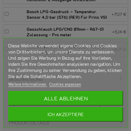
Bosch LPG-Gasdruck – Temperatur.
+71,17 €
Sensor 4,0 bar (576) (RE9) Für Prins VSI
Gasschlauch LPG/CNG Ø11mm - R67-01
+5,14 €
Zulassung - Pro meter
Diese Website verwendet eigene Cookies und Cookies
Gasschlauch LPG/CNG Ø16mm - R67-01
+8,71 €
von Drittanbietern, um unsere Dienste zu verbessern.
Zulassung - Pro meter
Und zeigen Sie Werbung in Bezug auf Ihre Vorlieben,
indem Sie Ihre Gewohnheiten analysieren navigation. Um
Ihre Zustimmung zu seiner Verwendung zu geben, klicken
Sie auf die Schaltfläche Akzeptieren.
BESCHREIBUNG
Weitere Informationen
Cookies anpassen
Keihin KN9 LPG/CNG Einspritzschiene 3
ALLE ABLEHNEN
Zylinder Weiß (43cc) für Prins VSI System
ICH AKZEPTIERE
PRODUKTDETAILS