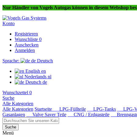
Nur Händler von Vogels Autogas können in diesem Webshop best
Konto
Registrieren
Wunschliste
0
Auschecken
Anmelden
Sprache:
de
Deutsch
English
en
Nederlands
nl
Deutsch
de
Wunschzettel
0
Suche
Alle Kategorien
Alle Kategorien
Startseite
LPG-Füllteile
LPG-Tanks
LPG-Ver
Gasanlagen
Valve Saver Teile
CNG / Erdgasteile
Brenngaste
Suche
Menü