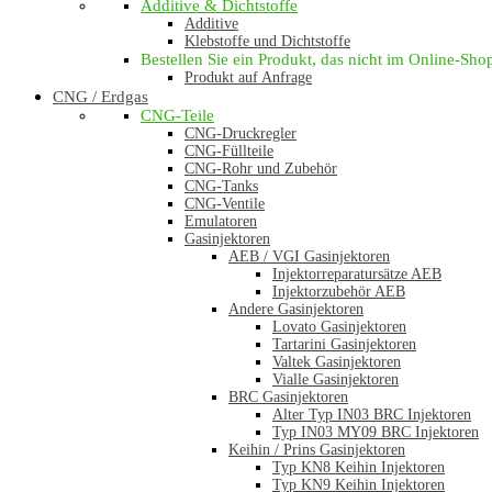
Additive & Dichtstoffe
Additive
Klebstoffe und Dichtstoffe
Bestellen Sie ein Produkt, das nicht im Online-Shop 
Produkt auf Anfrage
CNG / Erdgas
CNG-Teile
CNG-Druckregler
CNG-Füllteile
CNG-Rohr und Zubehör
CNG-Tanks
CNG-Ventile
Emulatoren
Gasinjektoren
AEB / VGI Gasinjektoren
Injektorreparatursätze AEB
Injektorzubehör AEB
Andere Gasinjektoren
Lovato Gasinjektoren
Tartarini Gasinjektoren
Valtek Gasinjektoren
Vialle Gasinjektoren
BRC Gasinjektoren
Alter Typ IN03 BRC Injektoren
Typ IN03 MY09 BRC Injektoren
Keihin / Prins Gasinjektoren
Typ KN8 Keihin Injektoren
Typ KN9 Keihin Injektoren