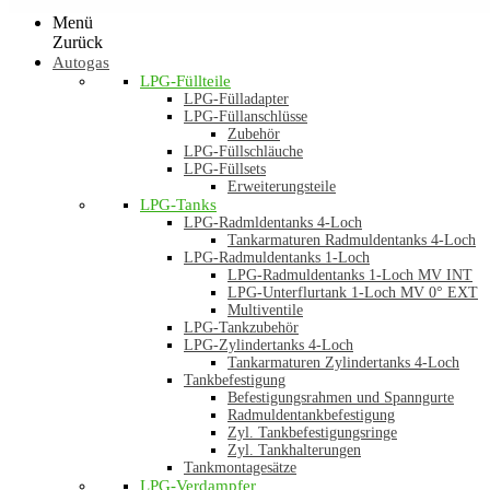
Menü
Zurück
Autogas
LPG-Füllteile
LPG-Fülladapter
LPG-Füllanschlüsse
Zubehör
LPG-Füllschläuche
LPG-Füllsets
Erweiterungsteile
LPG-Tanks
LPG-Radmldentanks 4-Loch
Tankarmaturen Radmuldentanks 4-Loch
LPG-Radmuldentanks 1-Loch
LPG-Radmuldentanks 1-Loch MV INT
LPG-Unterflurtank 1-Loch MV 0° EXT
Multiventile
LPG-Tankzubehör
LPG-Zylindertanks 4-Loch
Tankarmaturen Zylindertanks 4-Loch
Tankbefestigung
Befestigungsrahmen und Spanngurte
Radmuldentankbefestigung
Zyl. Tankbefestigungsringe
Zyl. Tankhalterungen
Tankmontagesätze
LPG-Verdampfer