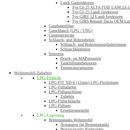
Landi Gasinjektoren
Typ GI-25 ALFA FIAT LANCIA La
Typ GI-25 Landi Injektoren
Typ GIRS 12 Landi Injektoren
Typ GIRS Renault Dacia OEM Land
Gasphasenfilter
Gasschlauch (LPG / CNG)
Gassteuergeräte
Schlauch- und Rohrzubehör
Schlauch- und Rohrmontagehalterungen
Schlauchklemmen
Sensoren
Druck- un MAPsensoren
Tankfüllstandsensoren
Temperatursensoren
Wohnmobil-Zubehör
LPG-Füllteile
LPG-FIT XD-6 (12mm) LPG-Flexleitung
LPG-Fülladapter
LPG-Füllanschlüsse
Zubehör
LPG-Füllschläuche
LPG-Füllsets
Erweiterungsteile
LPG-Lagerung
Brenngastanks Wohnmobil
Armaturen für Brenngastanks
Brenngastanks Radmulden