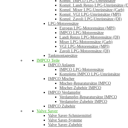
Kompl. IMPCO LPG-Umrüstsätze
Kompl. Landi Renzo LPG-Umrüstsätze (
Kompl. Mixer LPG-Umrüstsätze (Carb)
Kompl. VGI LPG-Umrüstsätze (MPI)
Kompl. Zavoli LPG-Umrüstsätze (DI)
LPG-Motorensätze
Eurogas LPG-Motorensätze (MPI)
IMPCO LPG-Motorensätze
Landi Renzo LPG-Motorensätze (DI)
Mixer LPG-Motorensätze (Carb)
VGI LPG-Motorensätze (MPI)
Zavoli LPG-Motorensätze (DI)
Tankmontagesätze
IMPCO Teile
IMPCO Anlagen
IMPCO LPG-Motorensätze
Komplette IMPCO LPG-Umrüstsätze
IMPCO Mischer
Mischer-Reparatursätze IMPCO
Mischer-Zubehör IMPCO
IMPCO Verdampfer
Verdampfer-Reparatursätze IMPCO
Verdampfer-Zubehör IMPCO
IMPCO Zubehör
Valve Saver
Valve Saver-Schmiermittel
Valve Saver-Systeme
Valve Saver-Zubehör