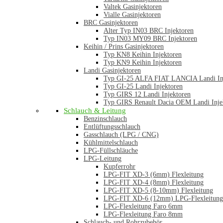
Valtek Gasinjektoren
Vialle Gasinjektoren
BRC Gasinjektoren
Alter Typ IN03 BRC Injektoren
Typ IN03 MY09 BRC Injektoren
Keihin / Prins Gasinjektoren
Typ KN8 Keihin Injektoren
Typ KN9 Keihin Injektoren
Landi Gasinjektoren
Typ GI-25 ALFA FIAT LANCIA Landi In
Typ GI-25 Landi Injektoren
Typ GIRS 12 Landi Injektoren
Typ GIRS Renault Dacia OEM Landi Inje
Schlauch & Leitung
Benzinschlauch
Entlüftungsschlauch
Gasschlauch (LPG / CNG)
Kühlmittelschlauch
LPG-Füllschläuche
LPG-Leitung
Kupferrohr
LPG-FIT XD-3 (6mm) Flexleitung
LPG-FIT XD-4 (8mm) Flexleitung
LPG-FIT XD-5 (8-10mm) Flexleitung
LPG-FIT XD-6 (12mm) LPG-Flexleitung
LPG-Flexleitung Faro 6mm
LPG-Flexleitung Faro 8mm
Schlauch- und Rohrzubehör