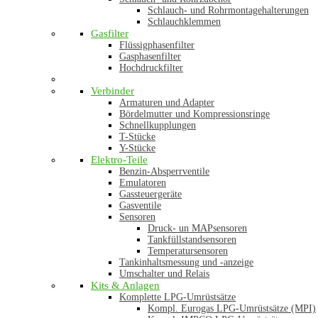
Schlauch- und Rohrmontagehalterungen
Schlauchklemmen
Gasfilter
Flüssigphasenfilter
Gasphasenfilter
Hochdruckfilter
Verbinder
Armaturen und Adapter
Bördelmutter und Kompressionsringe
Schnellkupplungen
T-Stücke
Y-Stücke
Elektro-Teile
Benzin-Absperrventile
Emulatoren
Gassteuergeräte
Gasventile
Sensoren
Druck- un MAPsensoren
Tankfüllstandsensoren
Temperatursensoren
Tankinhaltsmessung und -anzeige
Umschalter und Relais
Kits & Anlagen
Komplette LPG-Umrüstsätze
Kompl. Eurogas LPG-Umrüstsätze (MPI)