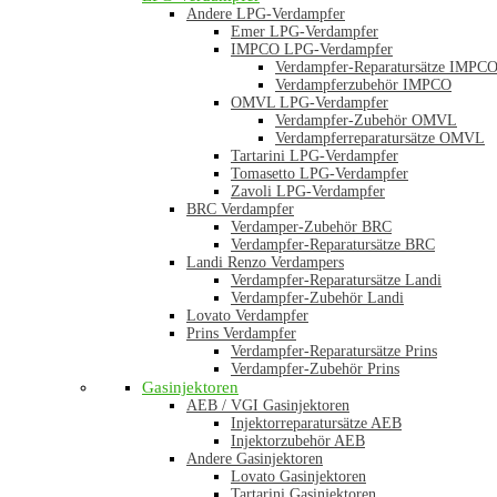
Andere LPG-Verdampfer
Emer LPG-Verdampfer
IMPCO LPG-Verdampfer
Verdampfer-Reparatursätze IMPC
Verdampferzubehör IMPCO
OMVL LPG-Verdampfer
Verdampfer-Zubehör OMVL
Verdampferreparatursätze OMVL
Tartarini LPG-Verdampfer
Tomasetto LPG-Verdampfer
Zavoli LPG-Verdampfer
BRC Verdampfer
Verdamper-Zubehör BRC
Verdampfer-Reparatursätze BRC
Landi Renzo Verdampers
Verdampfer-Reparatursätze Landi
Verdampfer-Zubehör Landi
Lovato Verdampfer
Prins Verdampfer
Verdampfer-Reparatursätze Prins
Verdampfer-Zubehör Prins
Gasinjektoren
AEB / VGI Gasinjektoren
Injektorreparatursätze AEB
Injektorzubehör AEB
Andere Gasinjektoren
Lovato Gasinjektoren
Tartarini Gasinjektoren